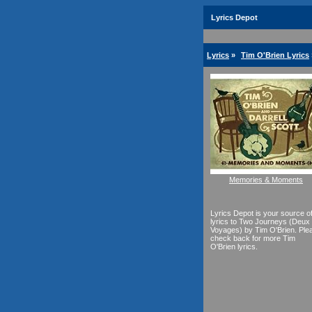
Lyrics Depot
Lyrics
»
Tim O'Brien Lyrics
Memories & Moments
Lyrics Depot is your source o
lyrics to Two Journeys (Deux
Voyages) by Tim O'Brien. Ple
check back for more Tim
O'Brien lyrics.