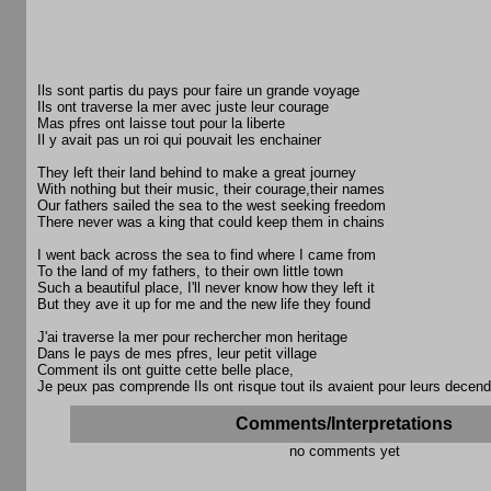
Ils sont partis du pays pour faire un grande voyage
Ils ont traverse la mer avec juste leur courage
Mas pfres ont laisse tout pour la liberte
Il y avait pas un roi qui pouvait les enchainer
They left their land behind to make a great journey
With nothing but their music, their courage,their names
Our fathers sailed the sea to the west seeking freedom
There never was a king that could keep them in chains
I went back across the sea to find where I came from
To the land of my fathers, to their own little town
Such a beautiful place, I'll never know how they left it
But they ave it up for me and the new life they found
J'ai traverse la mer pour rechercher mon heritage
Dans le pays de mes pfres, leur petit village
Comment ils ont guitte cette belle place,
Je peux pas comprende Ils ont risque tout ils avaient pour leurs decen
Comments/Interpretations
no comments yet