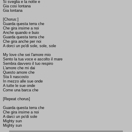
Si sveglia e la notte e
Gia cosi lontana
Gia lontana
[Chorus:]
Guarda questa terra che
Che gira insime a noi
Anche quando e buio
Guarda questa terra che
Che gira anche per noi
A dorci un po'di sole, sole, sole
My love che sei l'amore mio
Sento la tua voce e ascolto il mare
Sembra davvero il tuo respiro
L'amore che mi dai
Questo amore che
Sta li nascosto
In mezzo alle sue onde
A tutte le sue onde
Come una barca che
[Repeat chorus]
Guarda questa terra che
Che gira insime a noi
A darci un po'di sole
Mighty sun
Mighty sun