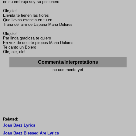
en su embrujo soy su prisionero
Ole,ole!
Envida te tienen las fiores
Que lievas esencia en tu en
Trana del aire de Espana Maria Dolores
Ole,ole!
Par linda graciosa te quiero
En vez de decirte piropos Maria Dolores
Te canto un Bolero
Ole, ole, ole!
Comments/Interpretations
no comments yet
Related:
Joan Baez Lyrics
Joan Baez Blessed Are Lyrics