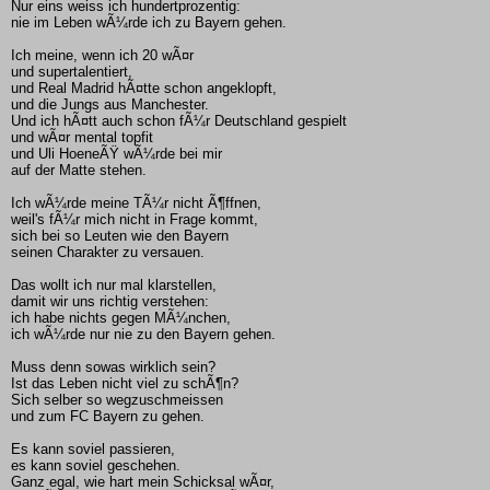
Nur eins weiss ich hundertprozentig:
nie im Leben wÃ¼rde ich zu Bayern gehen.
Ich meine, wenn ich 20 wÃ¤r
und supertalentiert,
und Real Madrid hÃ¤tte schon angeklopft,
und die Jungs aus Manchester.
Und ich hÃ¤tt auch schon fÃ¼r Deutschland gespielt
und wÃ¤r mental topfit
und Uli HoeneÃŸ wÃ¼rde bei mir
auf der Matte stehen.
Ich wÃ¼rde meine TÃ¼r nicht Ã¶ffnen,
weil's fÃ¼r mich nicht in Frage kommt,
sich bei so Leuten wie den Bayern
seinen Charakter zu versauen.
Das wollt ich nur mal klarstellen,
damit wir uns richtig verstehen:
ich habe nichts gegen MÃ¼nchen,
ich wÃ¼rde nur nie zu den Bayern gehen.
Muss denn sowas wirklich sein?
Ist das Leben nicht viel zu schÃ¶n?
Sich selber so wegzuschmeissen
und zum FC Bayern zu gehen.
Es kann soviel passieren,
es kann soviel geschehen.
Ganz egal, wie hart mein Schicksal wÃ¤r,